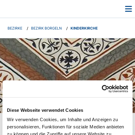
BEZIRKE
/
BEZIRK BORGELN
/
KINDERKIRCHE
Gewölbe Borgeln
Diese Webseite verwendet Cookies
Kinderkirche
Wir verwenden Cookies, um Inhalte und Anzeigen zu
personalisieren, Funktionen für soziale Medien anbieten
Für alle Kinder von ca. 4 - 12
zu können und die Zugriffe auf unsere Website zu