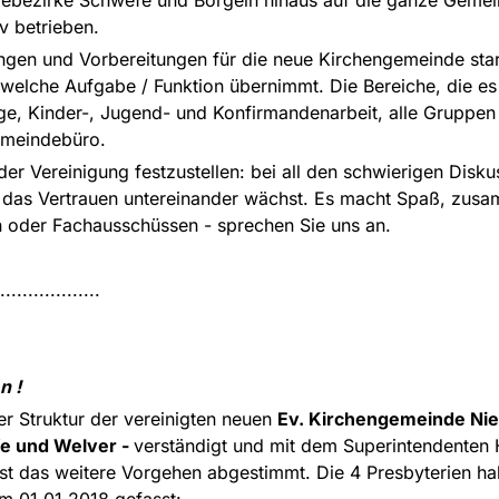
iv betrieben.
ungen und Vorbereitungen für die neue Kirchengemeinde sta
 welche Aufgabe / Funktion übernimmt. Die Bereiche, die es n
ge, Kinder-, Jugend- und Konfirmandenarbeit, alle Gruppen u
Gemeindebüro.
 der Vereinigung festzustellen: bei all den schwierigen Disk
wie das Vertrauen untereinander wächst. Es macht Spaß, z
en oder Fachausschüssen - sprechen Sie uns an.
..................
n !
der Struktur der vereinigten neuen
Ev. Kirchengemeinde Nie
e und Welver -
verständigt und mit dem Superintendenten
st das weitere Vorgehen abgestimmt. Die 4 Presbyterien ha
m 01.01.2018 gefasst: