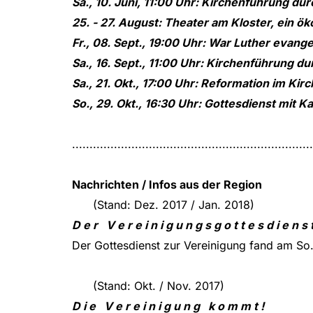
Sa., 10. Juni, 11:00 Uhr: Kirchenführung dur
25. - 27. August: Theater am Kloster, ein 
Fr., 08. Sept., 19:00 Uhr: War Luther evan
Sa., 16. Sept., 11:00 Uhr: Kirchenführung d
Sa., 21. Okt., 17:00 Uhr: Reformation im Kir
So., 29. Okt., 16:30 Uhr: Gottesdienst mit 
.....................................................................
Nachrichten / Infos aus der Region
(Stand: Dez. 2017 / Jan. 2018)
D e r V e r e i n i g u n g s g o t t e s d i e n s t
Der Gottesdienst zur Vereinigung fand am So.,
(Stand: Okt. / Nov. 2017)
D i e V e r e i n i g u n g k o m m t !