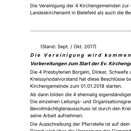
Die Vereinigung der 4 Kirchengemeinden zur 
Landeskirchenamt in Bielefeld als auch die B
.....................................................................
(Stand: Sept. / Okt. 2017)
D i e V e r e i n i g u n g w i r d k o m m e n 
Vorbereitungen zum Start der Ev. Kirchen
Die 4 Presbyterien Borgeln, Dinker, Schwefe
Kreissynodalvorstand hat diese Beschlüsse b
Kirchengemeinde zum 01.01.2018 starten.
Ab dann bilden die 4 ehemalig eigenständig
Die einzelnen Leitungs- und Organisationsgre
Bevollmächtigtenausschuss ist durch den Kre
seine Arbeit aufnehmen.
Die Ausschreibung der Pfarrstelle ist auf dem
Dienst wird über die Versorgung der Gemeind