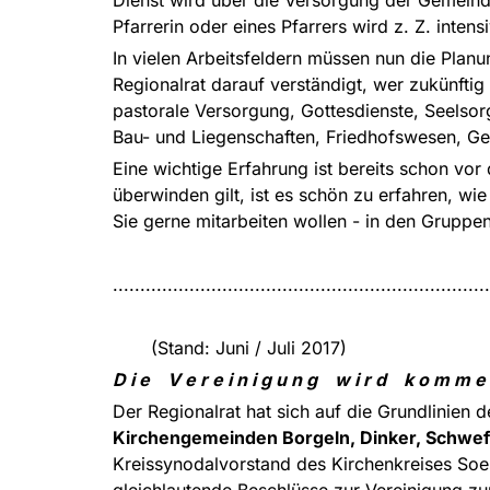
Pfarrerin oder eines Pfarrers wird z. Z. intens
In vielen Arbeitsfeldern müssen nun die Plan
Regionalrat darauf verständigt, wer zukünftig
pastorale Versorgung, Gottesdienste, Seelsor
Bau- und Liegenschaften, Friedhofswesen, 
Eine wichtige Erfahrung ist bereits schon vor
überwinden gilt, ist es schön zu erfahren, 
Sie gerne mitarbeiten wollen - in den Grupp
.....................................................................
(Stand: Juni / Juli 2017)
D i e V e r e i n i g u n g w i r d k o m m e 
Der Regionalrat hat sich auf die Grundlinien 
Kirchengemeinden Borgeln, Dinker, Schwef
Kreissynodalvorstand des Kirchenkreises Soe
gleichlautende Beschlüsse zur Vereinigung zu