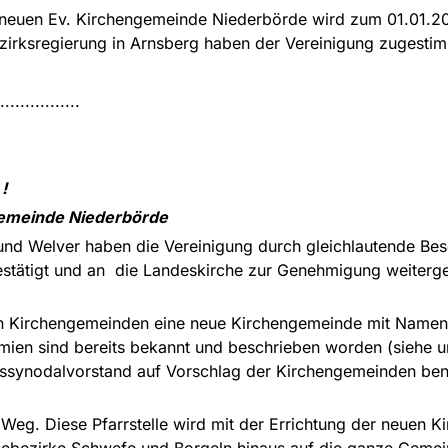
neuen Ev. Kirchengemeinde Niederbörde wird zum 01.01.201
ezirksregierung in Arnsberg haben der Vereinigung zugestim
................
!
gemeinde Niederbörde
 und Welver haben die Vereinigung durch gleichlautende Be
estätigt und an die Landeskirche zur Genehmigung weiterg
en Kirchengemeinden eine neue Kirchengemeinde mit Name
mien sind bereits bekannt und beschrieben worden (siehe u
issynodalvorstand auf Vorschlag der Kirchengemeinden ben
 Weg. Diese Pfarrstelle wird mit der Errichtung der neuen Ki
ebezirke Schwefe und Borgeln hinaus auf die ganze Gemein